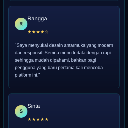
Rangga
R
★★★★☆
"Saya menyukai desain antarmuka yang modern
dan responsif. Semua menu tertata dengan rapi
sehingga mudah dipahami, bahkan bagi
pengguna yang baru pertama kali mencoba
platform ini."
Sinta
S
★★★★★