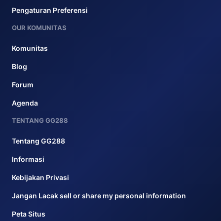
Pengaturan Preferensi
OUR KOMUNITAS
Komunitas
Blog
Forum
Agenda
TENTANG GG288
Tentang GG288
Informasi
Kebijakan Privasi
Jangan Lacak sell or share my personal information
Peta Situs