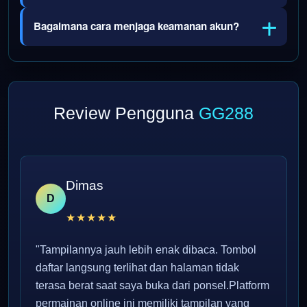
Bagaimana cara menjaga keamanan akun?
Review Pengguna
GG288
Dimas
D
★★★★★
"Tampilannya jauh lebih enak dibaca. Tombol
daftar langsung terlihat dan halaman tidak
terasa berat saat saya buka dari ponsel.Platform
permainan online ini memiliki tampilan yang