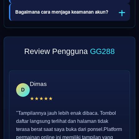
Bagaimana cara menjaga keamanan akun?
Review Pengguna
GG288
Dimas
D
★★★★★
"Tampilannya jauh lebih enak dibaca. Tombol
daftar langsung terlihat dan halaman tidak
terasa berat saat saya buka dari ponsel.Platform
permainan online ini memiliki tampilan yang