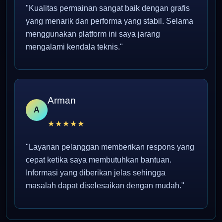
"Kualitas permainan sangat baik dengan grafis
yang menarik dan performa yang stabil. Selama
menggunakan platform ini saya jarang
mengalami kendala teknis."
Arman
A
★★★★★
"Layanan pelanggan memberikan respons yang
cepat ketika saya membutuhkan bantuan.
Informasi yang diberikan jelas sehingga
masalah dapat diselesaikan dengan mudah."