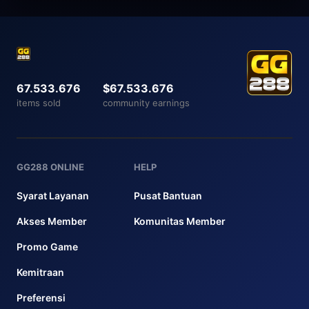
67.533.676
$67.533.676
items sold
community earnings
GG288 ONLINE
HELP
Syarat Layanan
Pusat Bantuan
Akses Member
Komunitas Member
Promo Game
Kemitraan
Preferensi